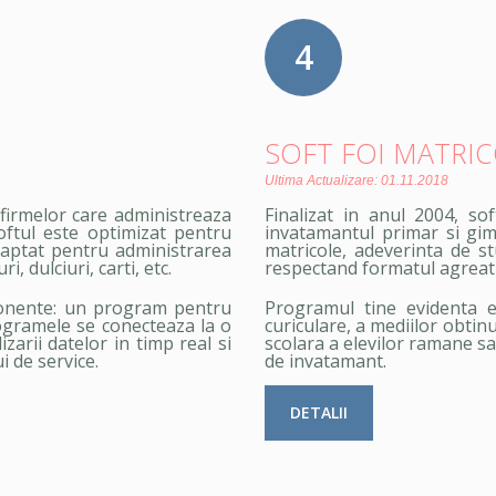
4
SOFT FOI MATRI
Ultima Actualizare: 01.11.2018
a firmelor care administreaza
Finalizat in anul 2004, so
oftul este optimizat pentru
invatamantul primar si gim
daptat pentru administrarea
matricole, adeverinta de st
 dulciuri, carti, etc.
respectand formatul agreat 
ponente: un program pentru
Programul tine evidenta el
ogramele se conecteaza la o
curiculare, a mediilor obtin
arii datelor in timp real si
scolara a elevilor ramane sa
i de service.
de invatamant.
DETALII