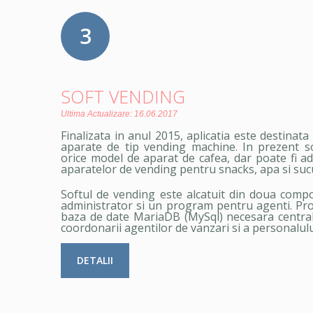
3
SOFT VENDING
Ultima Actualizare: 16.06.2017
Finalizata in anul 2015, aplicatia este destinat
aparate de tip vending machine. In prezent s
orice model de aparat de cafea, dar poate fi a
aparatelor de vending pentru snacks, apa si sucuri,
Softul de vending este alcatuit din doua com
administrator si un program pentru agenti. Pr
baza de date MariaDB (MySql) necesara centraliz
coordonarii agentilor de vanzari si a personalulu
DETALII