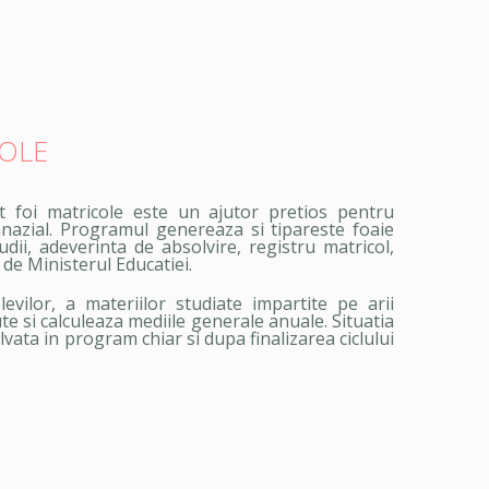
COLE
ft foi matricole este un ajutor pretios pentru
nazial. Programul genereaza si tipareste foaie
udii, adeverinta de absolvire, registru matricol,
de Ministerul Educatiei.
evilor, a materiilor studiate impartite pe arii
ute si calculeaza mediile generale anuale. Situatia
lvata in program chiar si dupa finalizarea ciclului