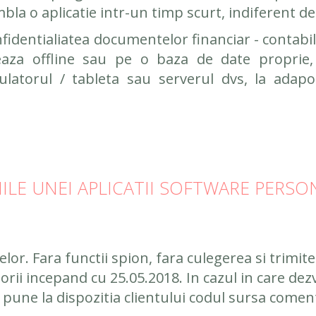
bla o aplicatie intr-un timp scurt, indiferent de
nfidentialiatea documentelor financiar - contabil
aza offline sau pe o baza de date proprie, 
ulatorul / tableta sau serverul dvs, la ada
IILE UNEI APLICATII SOFTWARE PERSO
elor. Fara functii spion, fara culegerea si trimit
orii incepand cu 25.05.2018. In cazul in care dezv
une la dispozitia clientului codul sursa comen