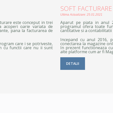
SOFT FACTURARE
Ultima Actualizare: 25.01.2021
turare este conceput in trei
Aparut pe piata in anul 2
 a acoperi oarie variata de
programul ofera toate funct
tante, pana la facturarea de
cantitative si a contabilitati
Incepand cu anul 2016, p
rogram care i se potriveste,
conectarea la magazine onli
 cu functii care nu ii sunt
In prezent functioneaza cu
alte platforme cum ar fi Ma
DETALII